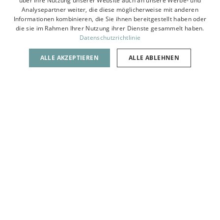
BRINGENDES
über Ihre Nutzung unserer Website auch an unsere Werbe- und
Analysepartner weiter, die diese möglicherweise mit anderen
HAUS
Informationen kombinieren, die Sie ihnen bereitgestellt haben oder
die sie im Rahmen Ihrer Nutzung ihrer Dienste gesammelt haben.
HAUS SAUBER UND
Datenschutzrichtlinie
ÖKOLOGISCH GESTALTET,
OHNE CHEMIKALIEN,
ALLE AKZEPTIEREN
ALLE ABLEHNEN
KLEBSTOFFE, ALLERGENE
Gesundheit ist das Wichtigste
im Leben. Natürliche
Materialien,
umweltfreundliche
Komponenten, natürliche
Arbeitsmethoden und
Technologien. All dies, damit
Kinder mit Allergien ihr Leben
in diesem Haus in vollen
Zügen geniessen können.
Eine antiallergene Festung
ohne Klebstoffe,